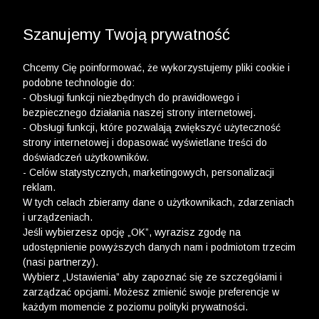
3 POLO Z BAWEŁNY ORGANICZNEJ ZA 149,99 ZŁ >>
WYPRZEDAŻ DO -50% | DODATKOWE -30% NA
DRUGI I TRZECI PRODUKT >>
Szanujemy Twoją prywatność
Chcemy Cię poinformować, że wykorzystujemy pliki cookie i
podobne technologie do:
- Obsługi funkcji niezbędnych do prawidłowego i
bezpiecznego działania naszej strony internetowej.
- Obsługi funkcji, które pozwalają zwiększyć użyteczność
Newsletter
strony internetowej i dopasować wyświetlane treści do
doświadczeń użytkowników.
Zarejestruj się i bądź na bieżąco z nowościami
- Celów statystycznych, marketingowych, personalizacji
i okazjami na Wólczanka.pl i daj się zainspirować!
reklam.
W tych celach zbieramy dane o użytkownikach, zdarzeniach
i urządzeniach.
Jeśli wybierzesz opcję „OK”, wyrazisz zgodę na
udostępnienie powyższych danych nam i podmiotom trzecim
(nasi partnerzy).
Kontakt z Biurem Obsługi Klienta
Wybierz „Ustawienia” aby zapoznać się ze szczegółami i
zarządzać opcjami. Możesz zmienić swoje preferencje w
+48 12 345 19 48
każdym momencie z poziomu polityki prywatności.