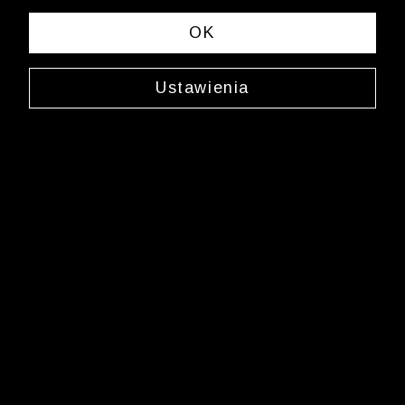
sklep.internetowy@wolczanka.pl
Obsługa Klienta
OK
Pomoc
Ustawienia
Kontakt
Dostawy
Zwroty i reklamacje
FAQ
Informacje i regulaminy
Butiki
Marka Wólczanka
O Wólczance
Współpraca biznesowa
Blog
Program lojalnościowy
Aplikacja