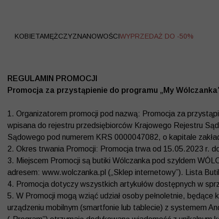
WYPRZEDAŻ
KOBIETA
MĘŻCZYZNA
NOWOŚCI
WYPRZEDAŻ DO -50%
REGULAMIN PROMOCJI
Promocja za przystąpienie do programu „My Wólczanka
1. Organizatorem promocji pod nazwą: Promocja za przystąpi
wpisana do rejestru przedsiębiorców Krajowego Rejestru S
Sądowego pod numerem KRS 0000047082, o kapitale zakład
2. Okres trwania Promocji: Promocja trwa od 15.05.2023 r. d
3. Miejscem Promocji są butiki Wólczanka pod szyldem WÓLCZA
adresem: www.wolczanka.pl („Sklep internetowy”). Lista But
4. Promocja dotyczy wszystkich artykułów dostępnych w sprz
5. W Promocji mogą wziąć udział osoby pełnoletnie, będące 
urządzeniu mobilnym (smartfonie lub tablecie) z systemem A