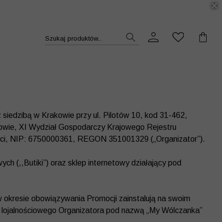
DUKT >>
Szukaj produktów...
siedzibą w Krakowie przy ul. Pilotów 10, kod 31-462,
owie, XI Wydział Gospodarczy Krajowego Rejestru
ci, NIP: 6750000361, REGON 351001329 („Organizator”).
h (,,Butiki”) oraz sklep internetowy działający pod
 okresie obowiązywania Promocji zainstalują na swoim
mu lojalnościowego Organizatora pod nazwą „My Wólczanka”