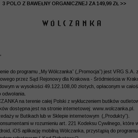
 DO -50% | DODATKOWE -30% NA DRUGI I TRZECI PRO
3 POLO Z BAWEŁNY ORGANICZNEJ ZA 149,99 ZŁ >>
”
enie do programu „My Wólczanka” („Promocja”) jest VRG S.A. z 
ądowego przez Sąd Rejonowy dla Krakowa - Śródmieścia w Krak
owym w wysokości 49.122.108,00 złotych, opłaconym w całoś
o odwołania.
NKA na terenie całej Polski z wykluczeniem butików outletowyc
ików dostępna jest na stronie internetowej: www.wolczanka.pl.
edaży w Butikach lub w Sklepie internetowym („Produkty”).
konsumentami w rozumieniu art. 221 Kodeksu Cywilnego, które w
ndroid, iOS aplikację mobilną Wólczanka, przystąpią do progra