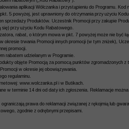
 kodem rabatowym („Kod Rabatowy”).
alowania aplikacji Wólczanka i przystąpieniu do Programu. Ko
 pkt. 5 powyżej, jest uprawniony do otrzymania przy użyciu Ko
en sprzedaży Produktów. Uczestnik Promocji przy zakupie Pro
ują się) przy użyciu Kodu Rabatowego.
zatora, rabat, o którym mowa w pkt. 7 powyżej może nie być ł
 okresie trwania Promocji innych promocji (w tym zniżek), Ucz
nej promocji.
nnym rabatem udzielanym w Programie.
rodukty objęte Promocją za pomocą punktów zgromadzonych z t
 Promocji w okresie jej obowiązywania.
zego regulaminu.
ternetowej: www.wolczanka.pl i w Butikach.
e w terminie 14 dni od daty ich zgłoszenia. Reklamacje można 
e ograniczają prawa do reklamacji związanej z rękojmią lub gwar
towego, zgodnie z odrębnymi przepisami.
.