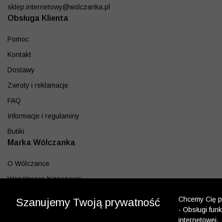
sklep.internetowy@wolczanka.pl
Obsługa Klienta
Pomoc
Kontakt
Dostawy
Zwroty i reklamacje
FAQ
Informacje i regulaminy
Butiki
Marka Wólczanka
O Wólczance
Współpraca biznesowa
Blog
Chcemy Cię po
Szanujemy Twoją prywatność
Program lojalnościowy
- Obsługi fun
internetowej.
Aplikacja