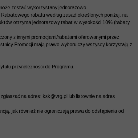
d może zostać wykorzystany jednorazowo.
du Rabatowego rabatu według zasad określonych poniżej, na
duktów otrzyma jednorazowy rabat w wysokości 10% (rabaty
ączony z innymi promocjami/rabatami oferowanymi przez
estnicy Promocji mają prawo wyboru czy wszyscy korzystają z
ytułu przynależności do Programu.
zgłaszać na adres: ksk@vrg.pl lub listownie na adres
ancją, jak również nie ograniczają prawa do odstąpienia od