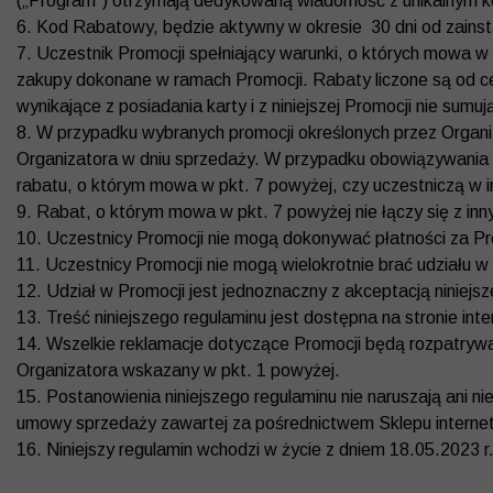
(„Program”) otrzymają dedykowaną wiadomość z unikalnym
6. Kod Rabatowy, będzie aktywny w okresie 30 dni od zainst
7. Uczestnik Promocji spełniający warunki, o których mowa w
zakupy dokonane w ramach Promocji. Rabaty liczone są od c
wynikające z posiadania karty i z niniejszej Promocji nie sum
8. W przypadku wybranych promocji określonych przez Organi
Organizatora w dniu sprzedaży. W przypadku obowiązywania w
rabatu, o którym mowa w pkt. 7 powyżej, czy uczestniczą w in
9. Rabat, o którym mowa w pkt. 7 powyżej nie łączy się z i
10. Uczestnicy Promocji nie mogą dokonywać płatności za P
11. Uczestnicy Promocji nie mogą wielokrotnie brać udziału w
12. Udział w Promocji jest jednoznaczny z akceptacją niniejs
13. Treść niniejszego regulaminu jest dostępna na stronie in
14. Wszelkie reklamacje dotyczące Promocji będą rozpatrywan
Organizatora wskazany w pkt. 1 powyżej.
15. Postanowienia niniejszego regulaminu nie naruszają ani ni
umowy sprzedaży zawartej za pośrednictwem Sklepu interne
16. Niniejszy regulamin wchodzi w życie z dniem 18.05.2023 r