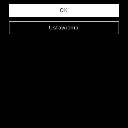
sklep.internetowy@wolczanka.pl
Obsługa Klienta
OK
Pomoc
Ustawienia
Kontakt
Dostawy
Zwroty i reklamacje
FAQ
Informacje i regulaminy
Butiki
Marka Wólczanka
O Wólczance
Współpraca biznesowa
Blog
Program lojalnościowy
Aplikacja