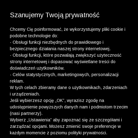
3 POLO Z BAWEŁNY ORGANICZNEJ ZA 149,99 ZŁ >>
WYPRZEDAŻ DO -50% | DODATKOWE -30% NA
DRUGI I TRZECI PRODUKT >>
Szanujemy Twoją prywatność
Chcemy Cię poinformować, że wykorzystujemy pliki cookie i
podobne technologie do:
- Obsługi funkcji niezbędnych do prawidłowego i
bezpiecznego działania naszej strony internetowej.
- Obsługi funkcji, które pozwalają zwiększyć użyteczność
Newsletter
strony internetowej i dopasować wyświetlane treści do
doświadczeń użytkowników.
Zarejestruj się i bądź na bieżąco z nowościami
- Celów statystycznych, marketingowych, personalizacji
i okazjami na Wólczanka.pl i daj się zainspirować!
reklam.
W tych celach zbieramy dane o użytkownikach, zdarzeniach
i urządzeniach.
Jeśli wybierzesz opcję „OK”, wyrazisz zgodę na
udostępnienie powyższych danych nam i podmiotom trzecim
(nasi partnerzy).
Kontakt z Biurem Obsługi Klienta
Wybierz „Ustawienia” aby zapoznać się ze szczegółami i
zarządzać opcjami. Możesz zmienić swoje preferencje w
+48 12 345 19 48
każdym momencie z poziomu polityki prywatności.