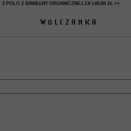
 DO -50% | DODATKOWE -30% NA DRUGI I TRZECI PRO
3 POLO Z BAWEŁNY ORGANICZNEJ ZA 149,99 ZŁ >>