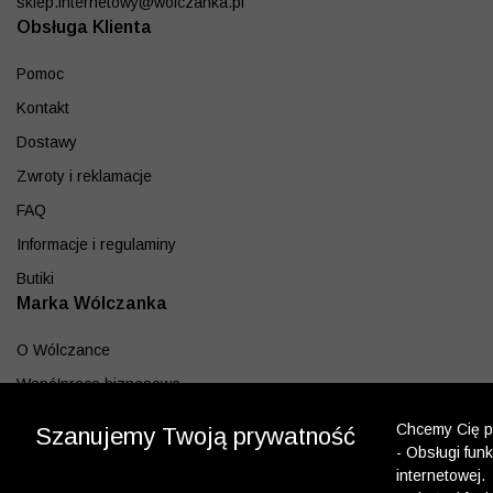
sklep.internetowy@wolczanka.pl
Obsługa Klienta
Pomoc
Kontakt
Dostawy
Zwroty i reklamacje
FAQ
Informacje i regulaminy
Butiki
Marka Wólczanka
O Wólczance
Współpraca biznesowa
Blog
Chcemy Cię po
Szanujemy Twoją prywatność
Program lojalnościowy
- Obsługi fun
internetowej.
Aplikacja