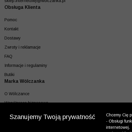
sklep.internetowy@wolczanka.pl
Obsługa Klienta
Pomoc
Kontakt
Dostawy
Zwroty i reklamacje
FAQ
Informacje i regulaminy
Butiki
Marka Wólczanka
O Wólczance
Współpraca biznesowa
Blog
Chcemy Cię po
Szanujemy Twoją prywatność
Program lojalnościowy
- Obsługi fun
internetowej.
Aplikacja