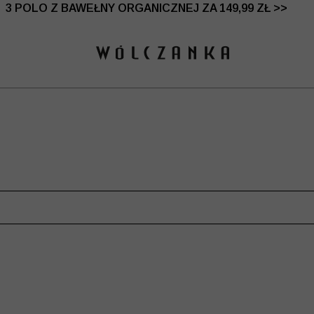
 DO -50% | DODATKOWE -30% NA DRUGI I TRZECI PRO
3 POLO Z BAWEŁNY ORGANICZNEJ ZA 149,99 ZŁ >>