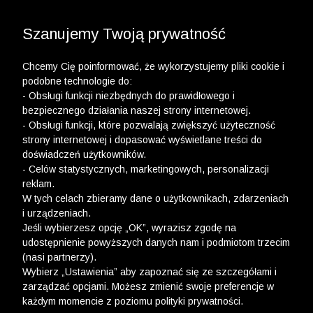
3 POLO Z BAWEŁNY ORGANICZNEJ ZA 149,99 ZŁ >>
WYPRZEDAŻ DO -50% | DODATKOWE -30% NA
DRUGI I TRZECI PRODUKT >>
Szanujemy Twoją prywatność
Chcemy Cię poinformować, że wykorzystujemy pliki cookie i
podobne technologie do:
- Obsługi funkcji niezbędnych do prawidłowego i
bezpiecznego działania naszej strony internetowej.
wólczanka
-
różowe koszule męskie
- Obsługi funkcji, które pozwalają zwiększyć użyteczność
strony internetowej i dopasować wyświetlane treści do
RÓŻOWE KOSZULE MĘSKIE
doświadczeń użytkowników.
- Celów statystycznych, marketingowych, personalizacji
FILTRY
reklam.
W tych celach zbieramy dane o użytkownikach, zdarzeniach
i urządzeniach.
Jeśli wybierzesz opcję „OK”, wyrazisz zgodę na
udostępnienie powyższych danych nam i podmiotom trzecim
(nasi partnerzy).
Wybierz „Ustawienia” aby zapoznać się ze szczegółami i
zarządzać opcjami. Możesz zmienić swoje preferencje w
każdym momencie z poziomu polityki prywatności.