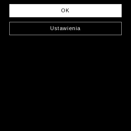
OK
Ustawienia
Koszula z krótkim rękawem w
prążki
79,99 zł
Najniższa cena: 199,99 zł
-60%
Cena regularna: 199,99 zł
-60%
DRUGI I TRZECI PRODUKT -30%
Różowa koszula męska – elegancja w
nowoczesnym wydaniu
Wybór różowej koszuli męskiej wiąże się z podążaniem za aktualnymi
trendami. Model ten nie tylko pasuje do standardowych biurowych