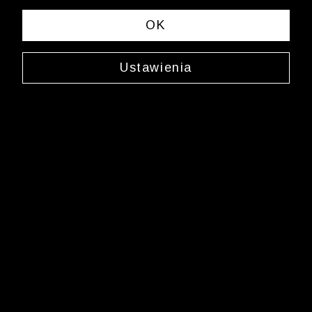
OK
Ustawienia
Skarpety z nadrukiem
0000XW3595
12,99 zł