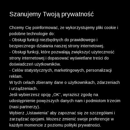
3 POLO Z BAWEŁNY ORGANICZNEJ ZA 149,99 ZŁ >>
WYPRZEDAŻ DO -50% | DODATKOWE -30% NA
DRUGI I TRZECI PRODUKT >>
Szanujemy Twoją prywatność
Chcemy Cię poinformować, że wykorzystujemy pliki cookie i
podobne technologie do:
- Obsługi funkcji niezbędnych do prawidłowego i
bezpiecznego działania naszej strony internetowej.
- Obsługi funkcji, które pozwalają zwiększyć użyteczność
strony internetowej i dopasować wyświetlane treści do
doświadczeń użytkowników.
- Celów statystycznych, marketingowych, personalizacji
reklam.
W tych celach zbieramy dane o użytkownikach, zdarzeniach
i urządzeniach.
Jeśli wybierzesz opcję „OK”, wyrazisz zgodę na
udostępnienie powyższych danych nam i podmiotom trzecim
(nasi partnerzy).
Wybierz „Ustawienia” aby zapoznać się ze szczegółami i
zarządzać opcjami. Możesz zmienić swoje preferencje w
każdym momencie z poziomu polityki prywatności.