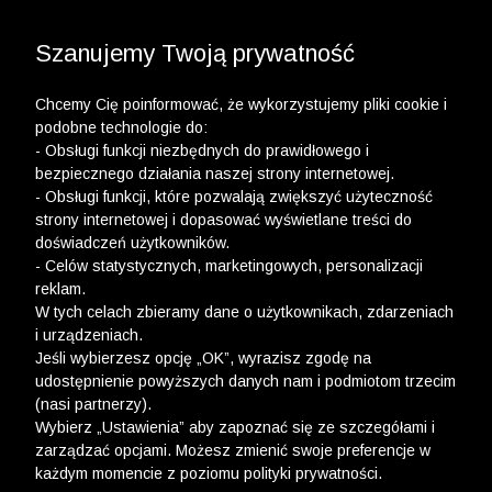
3 POLO Z BAWEŁNY ORGANICZNEJ ZA 149,99 ZŁ >>
WYPRZEDAŻ DO -50% | DODATKOWE -30% NA
DRUGI I TRZECI PRODUKT >>
Szanujemy Twoją prywatność
Chcemy Cię poinformować, że wykorzystujemy pliki cookie i
podobne technologie do:
- Obsługi funkcji niezbędnych do prawidłowego i
bezpiecznego działania naszej strony internetowej.
- Obsługi funkcji, które pozwalają zwiększyć użyteczność
strony internetowej i dopasować wyświetlane treści do
doświadczeń użytkowników.
- Celów statystycznych, marketingowych, personalizacji
reklam.
W tych celach zbieramy dane o użytkownikach, zdarzeniach
i urządzeniach.
Jeśli wybierzesz opcję „OK”, wyrazisz zgodę na
udostępnienie powyższych danych nam i podmiotom trzecim
(nasi partnerzy).
Wybierz „Ustawienia” aby zapoznać się ze szczegółami i
zarządzać opcjami. Możesz zmienić swoje preferencje w
każdym momencie z poziomu polityki prywatności.