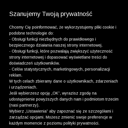
3 POLO Z BAWEŁNY ORGANICZNEJ ZA 149,99 ZŁ >>
3 POLO Z BAWEŁNY MERCERYZOWANEJ ZA 199,99
WYPRZEDAŻ DO -50% | DODATKOWE -30% NA
DRUGI I TRZECI PRODUKT >>
ZŁ >>
Szanujemy Twoją prywatność
Chcemy Cię poinformować, że wykorzystujemy pliki cookie i
podobne technologie do:
- Obsługi funkcji niezbędnych do prawidłowego i
bezpiecznego działania naszej strony internetowej.
wólczanka
-
sukienki i spódnice
- Obsługi funkcji, które pozwalają zwiększyć użyteczność
strony internetowej i dopasować wyświetlane treści do
SUKIENKI I SPÓDNICE
doświadczeń użytkowników.
- Celów statystycznych, marketingowych, personalizacji
FILTRY
reklam.
W tych celach zbieramy dane o użytkownikach, zdarzeniach
i urządzeniach.
Jeśli wybierzesz opcję „OK”, wyrazisz zgodę na
udostępnienie powyższych danych nam i podmiotom trzecim
(nasi partnerzy).
Wybierz „Ustawienia” aby zapoznać się ze szczegółami i
zarządzać opcjami. Możesz zmienić swoje preferencje w
każdym momencie z poziomu polityki prywatności.
Ups, niestety nie znaleźliśmy żadnych produktów