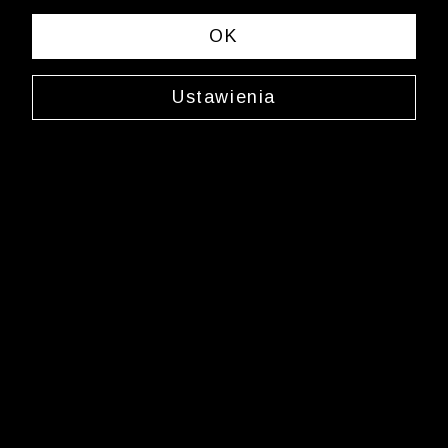
spełniających Twoje kryteria wyszukiwania.
OK
Zmień wybrane kryteria lub
wyczyść filtry
Ustawienia
Newsletter
Zarejestruj się i bądź na bieżąco z nowościami
i okazjami na Wólczanka.pl i daj się zainspirować!
Kontakt z Biurem Obsługi Klienta
+48 12 345 19 48
sklep.internetowy@wolczanka.pl