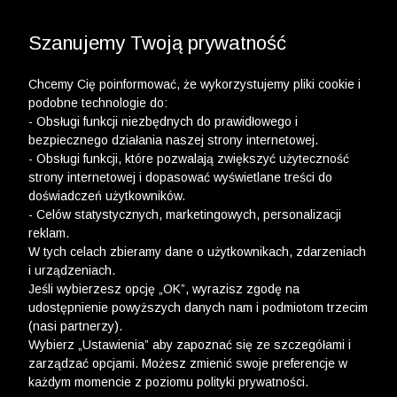
3 POLO Z BAWEŁNY ORGANICZNEJ ZA 149,99 ZŁ >>
WYPRZEDAŻ DO -50% | DODATKOWE -30% NA
DRUGI I TRZECI PRODUKT >>
Szanujemy Twoją prywatność
Chcemy Cię poinformować, że wykorzystujemy pliki cookie i
podobne technologie do:
- Obsługi funkcji niezbędnych do prawidłowego i
bezpiecznego działania naszej strony internetowej.
- Obsługi funkcji, które pozwalają zwiększyć użyteczność
strony internetowej i dopasować wyświetlane treści do
doświadczeń użytkowników.
- Celów statystycznych, marketingowych, personalizacji
reklam.
W tych celach zbieramy dane o użytkownikach, zdarzeniach
i urządzeniach.
Jeśli wybierzesz opcję „OK”, wyrazisz zgodę na
udostępnienie powyższych danych nam i podmiotom trzecim
(nasi partnerzy).
Wybierz „Ustawienia” aby zapoznać się ze szczegółami i
zarządzać opcjami. Możesz zmienić swoje preferencje w
każdym momencie z poziomu polityki prywatności.