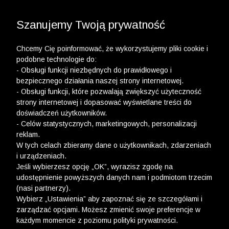
3 POLO Z BAWEŁNY ORGANICZNEJ ZA 149,99 ZŁ >>
WYPRZEDAŻ DO -50% | DODATKOWE -30% NA
DRUGI I TRZECI PRODUKT >>
Szanujemy Twoją prywatność
Chcemy Cię poinformować, że wykorzystujemy pliki cookie i
podobne technologie do:
- Obsługi funkcji niezbędnych do prawidłowego i
bezpiecznego działania naszej strony internetowej.
wólczanka
-
szorty
- Obsługi funkcji, które pozwalają zwiększyć użyteczność
strony internetowej i dopasować wyświetlane treści do
SPODENKI DAMSKIE
doświadczeń użytkowników.
- Celów statystycznych, marketingowych, personalizacji
FILTRY
reklam.
W tych celach zbieramy dane o użytkownikach, zdarzeniach
i urządzeniach.
Jeśli wybierzesz opcję „OK”, wyrazisz zgodę na
udostępnienie powyższych danych nam i podmiotom trzecim
(nasi partnerzy).
Wybierz „Ustawienia” aby zapoznać się ze szczegółami i
zarządzać opcjami. Możesz zmienić swoje preferencje w
każdym momencie z poziomu polityki prywatności.
Ups, niestety nie znaleźliśmy żadnych produktów