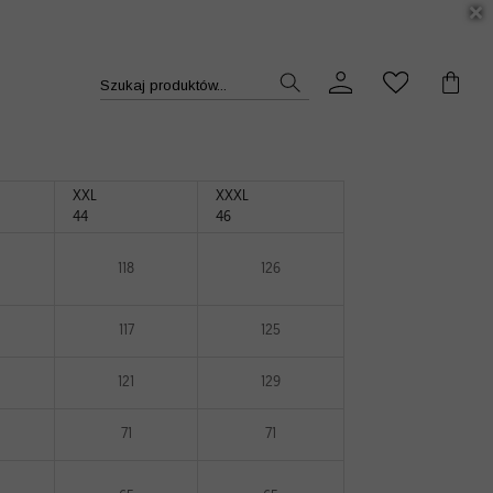
DUKT >>
Szukaj produktów...
XXL
XXXL
44
46
118
126
117
125
121
129
71
71