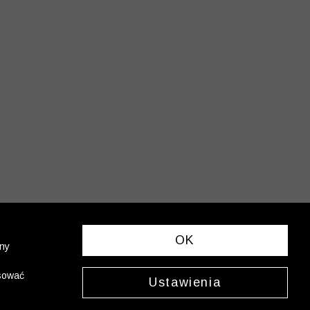
OK
ony
asować
Ustawienia