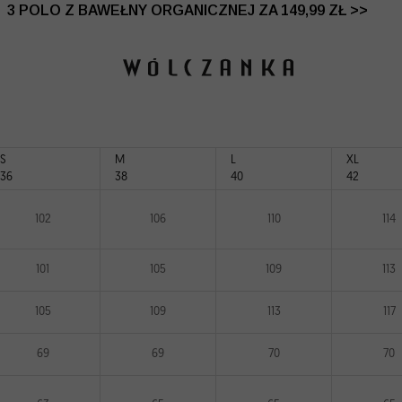
 DO -50% | DODATKOWE -30% NA DRUGI I TRZECI PRO
3 POLO Z BAWEŁNY ORGANICZNEJ ZA 149,99 ZŁ >>
S
M
L
XL
36
38
40
42
102
106
110
114
101
105
109
113
105
109
113
117
69
69
70
70