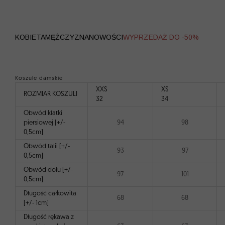
WYPRZEDAŻ
KOBIETA
MĘŻCZYZNA
NOWOŚCI
WYPRZEDAŻ DO -50%
Koszule damskie
XXS
XS
ROZMIAR KOSZULI
32
34
Obwód klatki
piersiowej [+/-
94
98
0,5cm]
Obwód talii [+/-
93
97
0,5cm]
Obwód dołu [+/-
97
101
0,5cm]
Długość całkowita
68
68
[+/- 1cm]
Długość rękawa z