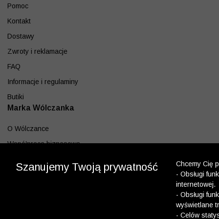
Pomoc
Kontakt
Dostawy
Zwroty i reklamacje
FAQ
Informacje i regulaminy
Butiki
Marka Wólczanka
O Wólczance
Współpraca biznesowa
Blog
Chcemy Cię po
Szanujemy Twoją prywatność
Program lojalnościowy
- Obsługi fun
internetowej.
Aplikacja
- Obsługi fun
wyświetlane t
Pobierz z App Store
- Celów staty