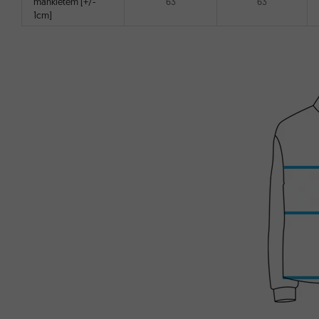
mankietem [+/-
63
63
1cm]