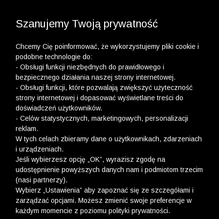
3 POLO Z BAWEŁNY ORGANICZNEJ ZA 149,99 ZŁ >>
WYPRZEDAŻ DO -50% | DODATKOWE -30% NA
DRUGI I TRZECI PRODUKT >>
Szanujemy Twoją prywatność
Chcemy Cię poinformować, że wykorzystujemy pliki cookie i
podobne technologie do:
- Obsługi funkcji niezbędnych do prawidłowego i
bezpiecznego działania naszej strony internetowej.
- Obsługi funkcji, które pozwalają zwiększyć użyteczność
Newsletter
strony internetowej i dopasować wyświetlane treści do
doświadczeń użytkowników.
Zarejestruj się i bądź na bieżąco z nowościami
- Celów statystycznych, marketingowych, personalizacji
i okazjami na Wólczanka.pl i daj się zainspirować!
reklam.
W tych celach zbieramy dane o użytkownikach, zdarzeniach
i urządzeniach.
Jeśli wybierzesz opcję „OK”, wyrazisz zgodę na
udostępnienie powyższych danych nam i podmiotom trzecim
(nasi partnerzy).
Kontakt z Biurem Obsługi Klienta
Wybierz „Ustawienia” aby zapoznać się ze szczegółami i
zarządzać opcjami. Możesz zmienić swoje preferencje w
+48 12 345 19 48
każdym momencie z poziomu polityki prywatności.