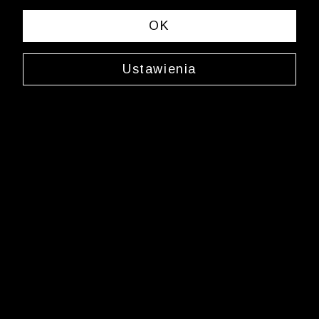
sklep.internetowy@wolczanka.pl
Obsługa Klienta
OK
Pomoc
Ustawienia
Kontakt
Dostawy
Zwroty i reklamacje
FAQ
Informacje i regulaminy
Butiki
Marka Wólczanka
O Wólczance
Współpraca biznesowa
Blog
Program lojalnościowy
Aplikacja