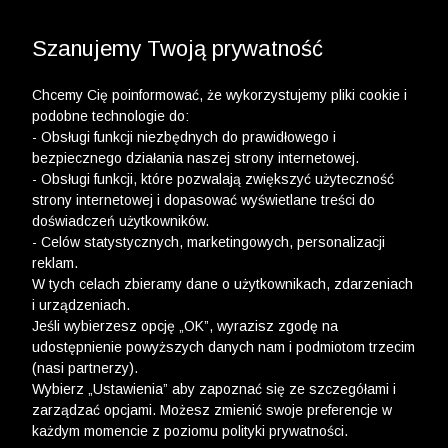
3 POLO Z BAWEŁNY ORGANICZNEJ ZA 149,99 ZŁ >>
WYPRZEDAŻ DO -50% | DODATKOWE -30% NA
DRUGI I TRZECI PRODUKT >>
Szanujemy Twoją prywatność
Chcemy Cię poinformować, że wykorzystujemy pliki cookie i
podobne technologie do:
- Obsługi funkcji niezbędnych do prawidłowego i
bezpiecznego działania naszej strony internetowej.
wólczanka
-
kobieta
-
kolekcja damska
-
wyprzedaż do -60%
- Obsługi funkcji, które pozwalają zwiększyć użyteczność
strony internetowej i dopasować wyświetlane treści do
WYPRZEDAŻ DO -60% - STRONA 12
doświadczeń użytkowników.
- Celów statystycznych, marketingowych, personalizacji
FILTRY
reklam.
W tych celach zbieramy dane o użytkownikach, zdarzeniach
i urządzeniach.
Jeśli wybierzesz opcję „OK”, wyrazisz zgodę na
udostępnienie powyższych danych nam i podmiotom trzecim
(nasi partnerzy).
Wybierz „Ustawienia” aby zapoznać się ze szczegółami i
zarządzać opcjami. Możesz zmienić swoje preferencje w
każdym momencie z poziomu polityki prywatności.