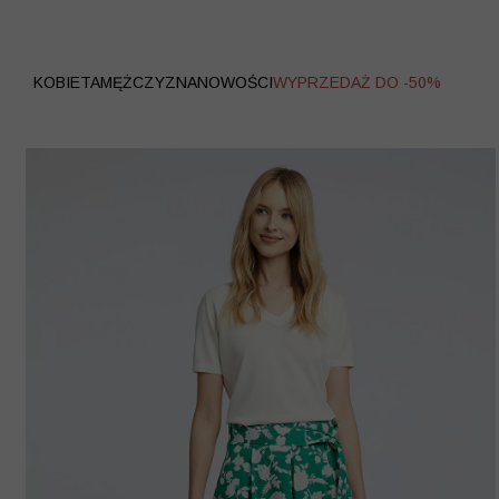
WYPRZEDAŻ
KOBIETA
MĘŻCZYZNA
NOWOŚCI
WYPRZEDAŻ DO -50%