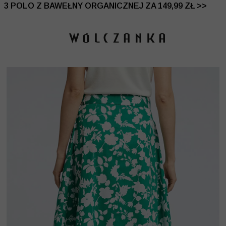
 DO -50% | DODATKOWE -30% NA DRUGI I TRZECI PRO
3 POLO Z BAWEŁNY ORGANICZNEJ ZA 149,99 ZŁ >>