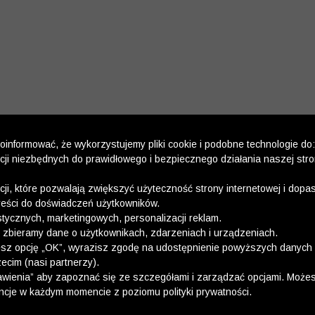
informować, że wykorzystujemy pliki cookie i podobne technologie do:
kcji niezbędnych do prawidłowego i bezpiecznego działania naszej str
kcji, które pozwalają zwiększyć użyteczność strony internetowej i dop
reści do doświadczeń użytkowników.
stycznych, marketingowych, personalizacji reklam.
 zbieramy dane o użytkownikach, zdarzeniach i urządzeniach.
esz opcję „OK”, wyrazisz zgodę na udostępnienie powyższych danych 
ecim (nasi partnerzy).
wienia” aby zapoznać się ze szczegółami i zarządzać opcjami. Może
ncje w każdym momencie z poziomu polityki prywatności.