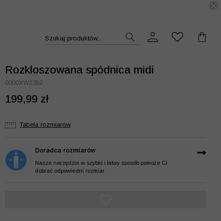
DUKT >>
Szukaj produktów...
Rozkloszowana spódnica midi
0000XW2352
199,99 zł
Tabela rozmiarów
Doradca rozmiarów
Nasze narzędzie w szybki i łatwy sposób pomoże Ci
dobrać odpowiedni rozmiar.