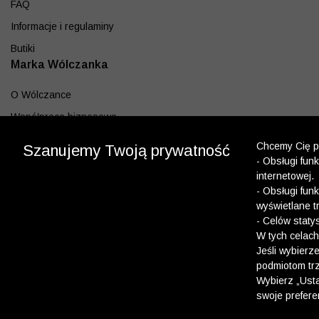
FAQ
Informacje i regulaminy
Butiki
Marka Wólczanka
O Wólczance
Współpraca biznesowa
Blog
Chcemy Cię po
Szanujemy Twoją prywatność
- Obsługi fun
Program lojalnościowy
internetowej.
Aplikacja
- Obsługi fun
wyświetlane t
Pobierz z App Store
- Celów staty
Pobierz z Google play
W tych celach
Jeśli wybierz
podmiotom trz
Dołącz do nas
Wybierz „Usta
swoje prefere