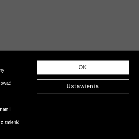
OK
ony
asować
Ustawienia
nam i
sz zmienić