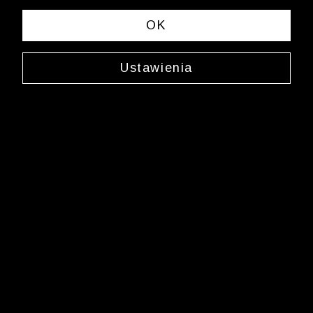
spełniających Twoje kryteria wyszukiwania.
OK
Zmień wybrane kryteria lub
wyczyść filtry
Ustawienia
Newsletter
Zarejestruj się i bądź na bieżąco z nowościami
i okazjami na Wólczanka.pl i daj się zainspirować!
Kontakt z Biurem Obsługi Klienta
+48 12 345 19 48
sklep.internetowy@wolczanka.pl