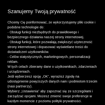
3 POLO Z BAWEŁNY ORGANICZNEJ ZA 149,99 ZŁ >>
WYPRZEDAŻ DO -50% | DODATKOWE -30% NA
DRUGI I TRZECI PRODUKT >>
Szanujemy Twoją prywatność
Chcemy Cię poinformować, że wykorzystujemy pliki cookie i
podobne technologie do:
- Obsługi funkcji niezbędnych do prawidłowego i
bezpiecznego działania naszej strony internetowej.
wólczanka
-
mężczyzna
-
krawaty
- Obsługi funkcji, które pozwalają zwiększyć użyteczność
strony internetowej i dopasować wyświetlane treści do
KRAWATY
doświadczeń użytkowników.
- Celów statystycznych, marketingowych, personalizacji
FILTRY
reklam.
W tych celach zbieramy dane o użytkownikach, zdarzeniach
i urządzeniach.
Jeśli wybierzesz opcję „OK”, wyrazisz zgodę na
udostępnienie powyższych danych nam i podmiotom trzecim
(nasi partnerzy).
Wybierz „Ustawienia” aby zapoznać się ze szczegółami i
zarządzać opcjami. Możesz zmienić swoje preferencje w
każdym momencie z poziomu polityki prywatności.
Ups, niestety nie znaleźliśmy żadnych produktów