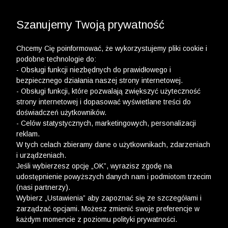
3 POLO Z BAWEŁNY ORGANICZNEJ ZA 149,99 ZŁ >>
WYPRZEDAŻ DO -50% | DODATKOWE -30% NA
DRUGI I TRZECI PRODUKT >>
Szanujemy Twoją prywatność
Chcemy Cię poinformować, że wykorzystujemy pliki cookie i
podobne technologie do:
- Obsługi funkcji niezbędnych do prawidłowego i
bezpiecznego działania naszej strony internetowej.
- Obsługi funkcji, które pozwalają zwiększyć użyteczność
strony internetowej i dopasować wyświetlane treści do
doświadczeń użytkowników.
- Celów statystycznych, marketingowych, personalizacji
reklam.
W tych celach zbieramy dane o użytkownikach, zdarzeniach
i urządzeniach.
Jeśli wybierzesz opcję „OK”, wyrazisz zgodę na
udostępnienie powyższych danych nam i podmiotom trzecim
(nasi partnerzy).
Wybierz „Ustawienia” aby zapoznać się ze szczegółami i
zarządzać opcjami. Możesz zmienić swoje preferencje w
każdym momencie z poziomu polityki prywatności.