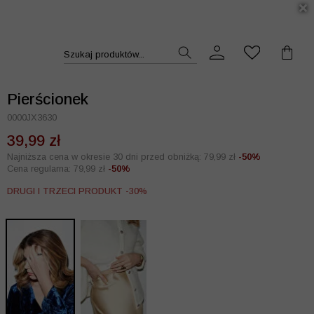
DUKT >>
Szukaj produktów...
Pierścionek
0000JX3630
39,99 zł
Najniższa cena w okresie 30 dni przed obniżką: 79,99 zł
-50%
Cena regularna: 79,99 zł
-50%
DRUGI I TRZECI PRODUKT -30%