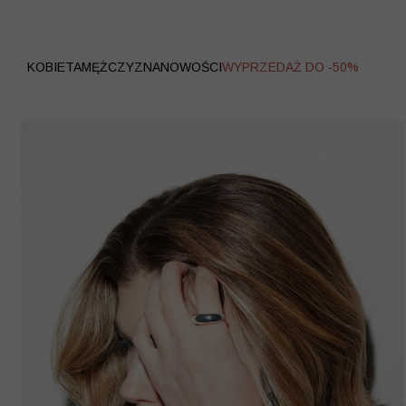
WYPRZEDAŻ
KOBIETA
MĘŻCZYZNA
NOWOŚCI
WYPRZEDAŻ DO -50%