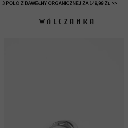
 DO -50% | DODATKOWE -30% NA DRUGI I TRZECI PRO
3 POLO Z BAWEŁNY ORGANICZNEJ ZA 149,99 ZŁ >>