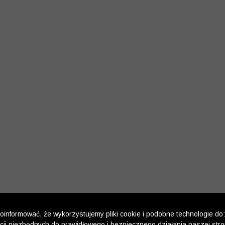
informować, że wykorzystujemy pliki cookie i podobne technologie do:
kcji niezbędnych do prawidłowego i bezpiecznego działania naszej str