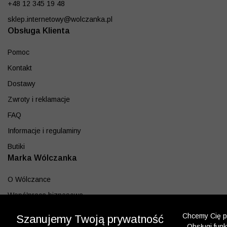
+48 12 345 19 48
sklep.internetowy@wolczanka.pl
Obsługa Klienta
Pomoc
Kontakt
Dostawy
Zwroty i reklamacje
FAQ
Informacje i regulaminy
Butiki
Marka Wólczanka
O Wólczance
Współpraca biznesowa
Blog
Chcemy Cię po
Szanujemy Twoją prywatność
- Obsługi fun
Program lojalnościowy