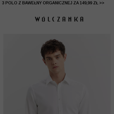
 DO -50% | DODATKOWE -30% NA DRUGI I TRZECI PRO
3 POLO Z BAWEŁNY ORGANICZNEJ ZA 149,99 ZŁ >>