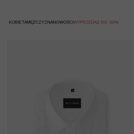
WYPRZEDAŻ
KOBIETA
MĘŻCZYZNA
NOWOŚCI
WYPRZEDAŻ DO -50%