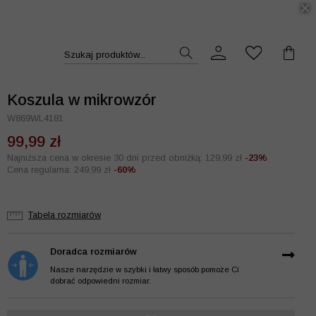
DUKT >>
Szukaj produktów...
Koszula w mikrowzór
W869WL4181
99,99 zł
Najniższa cena w okresie 30 dni przed obniżką: 129,99 zł
-23%
Cena regularna: 249,99 zł
-60%
Tabela rozmiarów
Doradca rozmiarów
Nasze narzędzie w szybki i łatwy sposób pomoże Ci
dobrać odpowiedni rozmiar.