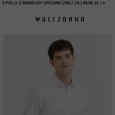
 DO -50% | DODATKOWE -30% NA DRUGI I TRZECI PRO
3 POLO Z BAWEŁNY ORGANICZNEJ ZA 149,99 ZŁ >>