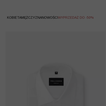
WYPRZEDAŻ
KOBIETA
MĘŻCZYZNA
NOWOŚCI
WYPRZEDAŻ DO -50%