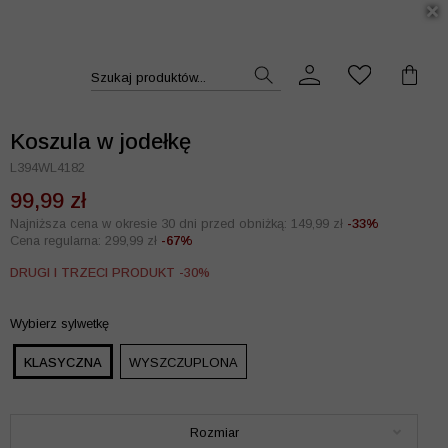
DUKT >>
Szukaj produktów...
Koszula w jodełkę
L394WL4182
99,99 zł
Najniższa cena w okresie 30 dni przed obniżką: 149,99 zł
-33%
Cena regularna: 299,99 zł
-67%
DRUGI I TRZECI PRODUKT -30%
Wybierz sylwetkę
KLASYCZNA
WYSZCZUPLONA
Rozmiar