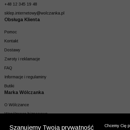
+48 12 345 19 48
sklep.internetowy@wolczanka.pl
Obsługa Klienta
Pomoc
Kontakt
Dostawy
Zwroty i reklamacje
FAQ
Informacje i regulaminy
Butiki
Marka Wólczanka
O Wólczance
Współpraca biznesowa
Blog
Chcemy Cię po
Szanujemy Twoją prywatność