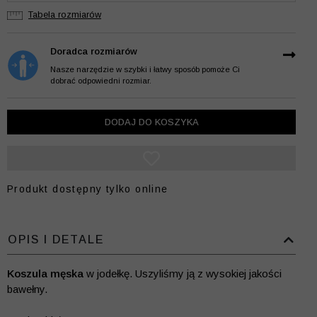
Tabela rozmiarów
Doradca rozmiarów
Nasze narzędzie w szybki i łatwy sposób pomoże Ci
dobrać odpowiedni rozmiar.
DODAJ DO KOSZYKA
Produkt dostępny tylko online
OPIS I DETALE
Koszula męska
w jodełkę. Uszyliśmy ją z wysokiej jakości
bawełny.