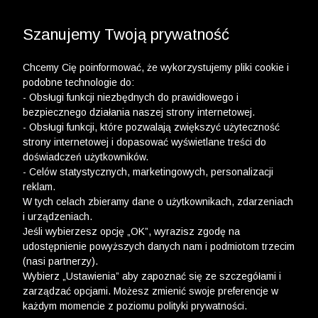
3 POLO Z BAWEŁNY ORGANICZNEJ ZA 149,99 ZŁ >>
WYPRZEDAŻ DO -50% | DODATKOWE -30% NA
DRUGI I TRZECI PRODUKT >>
Szanujemy Twoją prywatność
Chcemy Cię poinformować, że wykorzystujemy pliki cookie i
podobne technologie do:
- Obsługi funkcji niezbędnych do prawidłowego i
bezpiecznego działania naszej strony internetowej.
- Obsługi funkcji, które pozwalają zwiększyć użyteczność
strony internetowej i dopasować wyświetlane treści do
doświadczeń użytkowników.
- Celów statystycznych, marketingowych, personalizacji
reklam.
W tych celach zbieramy dane o użytkownikach, zdarzeniach
i urządzeniach.
Jeśli wybierzesz opcję „OK”, wyrazisz zgodę na
udostępnienie powyższych danych nam i podmiotom trzecim
(nasi partnerzy).
Wybierz „Ustawienia” aby zapoznać się ze szczegółami i
zarządzać opcjami. Możesz zmienić swoje preferencje w
każdym momencie z poziomu polityki prywatności.