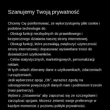
3 POLO Z BAWEŁNY ORGANICZNEJ ZA 149,99 ZŁ >>
WYPRZEDAŻ DO -50% | DODATKOWE -30% NA
DRUGI I TRZECI PRODUKT >>
Szanujemy Twoją prywatność
Chcemy Cię poinformować, że wykorzystujemy pliki cookie i
podobne technologie do:
- Obsługi funkcji niezbędnych do prawidłowego i
bezpiecznego działania naszej strony internetowej.
- Obsługi funkcji, które pozwalają zwiększyć użyteczność
strony internetowej i dopasować wyświetlane treści do
doświadczeń użytkowników.
- Celów statystycznych, marketingowych, personalizacji
reklam.
W tych celach zbieramy dane o użytkownikach, zdarzeniach
i urządzeniach.
Jeśli wybierzesz opcję „OK”, wyrazisz zgodę na
udostępnienie powyższych danych nam i podmiotom trzecim
(nasi partnerzy).
Wybierz „Ustawienia” aby zapoznać się ze szczegółami i
zarządzać opcjami. Możesz zmienić swoje preferencje w
każdym momencie z poziomu polityki prywatności.