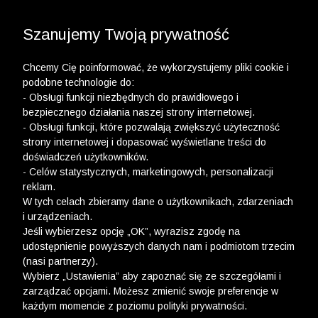
3 POLO Z BAWEŁNY ORGANICZNEJ ZA 149,99 ZŁ >>
WYPRZEDAŻ DO -50% | DODATKOWE -30% NA
DRUGI I TRZECI PRODUKT >>
Szanujemy Twoją prywatność
Chcemy Cię poinformować, że wykorzystujemy pliki cookie i
podobne technologie do:
- Obsługi funkcji niezbędnych do prawidłowego i
bezpiecznego działania naszej strony internetowej.
- Obsługi funkcji, które pozwalają zwiększyć użyteczność
strony internetowej i dopasować wyświetlane treści do
doświadczeń użytkowników.
- Celów statystycznych, marketingowych, personalizacji
reklam.
W tych celach zbieramy dane o użytkownikach, zdarzeniach
i urządzeniach.
Jeśli wybierzesz opcję „OK”, wyrazisz zgodę na
udostępnienie powyższych danych nam i podmiotom trzecim
(nasi partnerzy).
Wybierz „Ustawienia” aby zapoznać się ze szczegółami i
zarządzać opcjami. Możesz zmienić swoje preferencje w
każdym momencie z poziomu polityki prywatności.