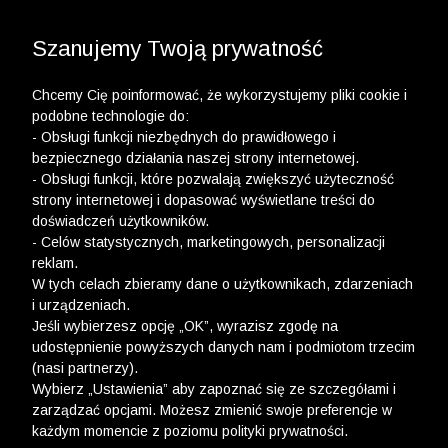
3 POLO Z BAWEŁNY ORGANICZNEJ ZA 149,99 ZŁ >>
WYPRZEDAŻ DO -50% | DODATKOWE -30% NA
DRUGI I TRZECI PRODUKT >>
Szanujemy Twoją prywatność
Chcemy Cię poinformować, że wykorzystujemy pliki cookie i
podobne technologie do:
- Obsługi funkcji niezbędnych do prawidłowego i
bezpiecznego działania naszej strony internetowej.
- Obsługi funkcji, które pozwalają zwiększyć użyteczność
strony internetowej i dopasować wyświetlane treści do
doświadczeń użytkowników.
- Celów statystycznych, marketingowych, personalizacji
reklam.
W tych celach zbieramy dane o użytkownikach, zdarzeniach
i urządzeniach.
Jeśli wybierzesz opcję „OK”, wyrazisz zgodę na
udostępnienie powyższych danych nam i podmiotom trzecim
(nasi partnerzy).
Wybierz „Ustawienia” aby zapoznać się ze szczegółami i
zarządzać opcjami. Możesz zmienić swoje preferencje w
każdym momencie z poziomu polityki prywatności.