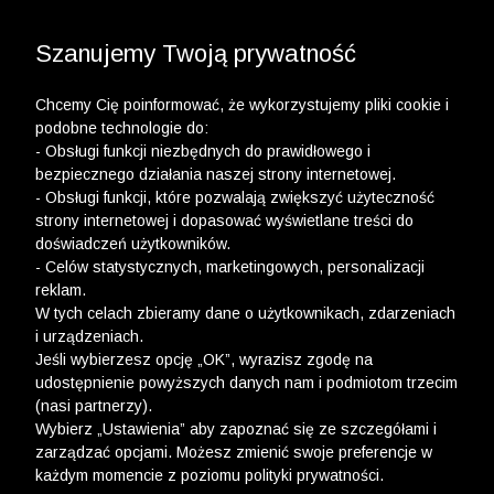
3 POLO Z BAWEŁNY ORGANICZNEJ ZA 149,99 ZŁ >>
WYPRZEDAŻ DO -50% | DODATKOWE -30% NA
DRUGI I TRZECI PRODUKT >>
Szanujemy Twoją prywatność
Chcemy Cię poinformować, że wykorzystujemy pliki cookie i
podobne technologie do:
- Obsługi funkcji niezbędnych do prawidłowego i
bezpiecznego działania naszej strony internetowej.
- Obsługi funkcji, które pozwalają zwiększyć użyteczność
strony internetowej i dopasować wyświetlane treści do
doświadczeń użytkowników.
- Celów statystycznych, marketingowych, personalizacji
reklam.
W tych celach zbieramy dane o użytkownikach, zdarzeniach
i urządzeniach.
Jeśli wybierzesz opcję „OK”, wyrazisz zgodę na
udostępnienie powyższych danych nam i podmiotom trzecim
(nasi partnerzy).
Wybierz „Ustawienia” aby zapoznać się ze szczegółami i
zarządzać opcjami. Możesz zmienić swoje preferencje w
każdym momencie z poziomu polityki prywatności.