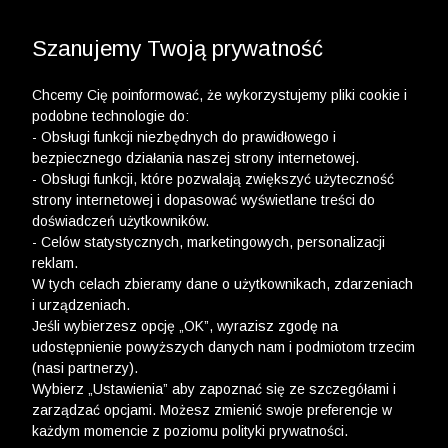
3 POLO Z BAWEŁNY ORGANICZNEJ ZA 149,99 ZŁ >>
WYPRZEDAŻ DO -50% | DODATKOWE -30% NA
DRUGI I TRZECI PRODUKT >>
Szanujemy Twoją prywatność
Chcemy Cię poinformować, że wykorzystujemy pliki cookie i
podobne technologie do:
- Obsługi funkcji niezbędnych do prawidłowego i
bezpiecznego działania naszej strony internetowej.
- Obsługi funkcji, które pozwalają zwiększyć użyteczność
strony internetowej i dopasować wyświetlane treści do
doświadczeń użytkowników.
- Celów statystycznych, marketingowych, personalizacji
reklam.
W tych celach zbieramy dane o użytkownikach, zdarzeniach
i urządzeniach.
Jeśli wybierzesz opcję „OK”, wyrazisz zgodę na
udostępnienie powyższych danych nam i podmiotom trzecim
(nasi partnerzy).
Wybierz „Ustawienia” aby zapoznać się ze szczegółami i
zarządzać opcjami. Możesz zmienić swoje preferencje w
każdym momencie z poziomu polityki prywatności.