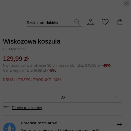
DUKT >>
Szukaj produktów...
Wiskozowa koszula
D208WL5575
129,99 zł
Najniższa cena w okresie 30 dni przed obniżką: 249,99 zł
-48%
Cena regularna: 249,99 zł
-48%
DRUGI I TRZECI PRODUKT -30%
36
Tabela rozmiarów
Doradca rozmiarów
Nasze narzędzie w szybki i łatwy sposób pomoże Ci