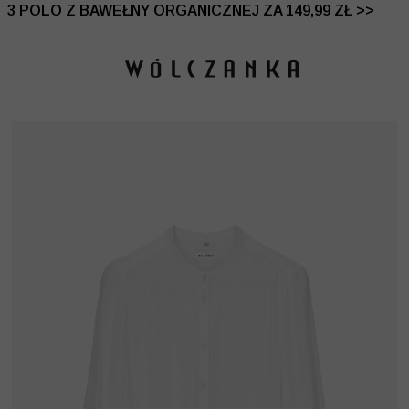
 DO -50% | DODATKOWE -30% NA DRUGI I TRZECI PRO
3 POLO Z BAWEŁNY ORGANICZNEJ ZA 149,99 ZŁ >>