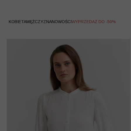
WYPRZEDAŻ
KOBIETA
MĘŻCZYZNA
NOWOŚCI
WYPRZEDAŻ DO -50%