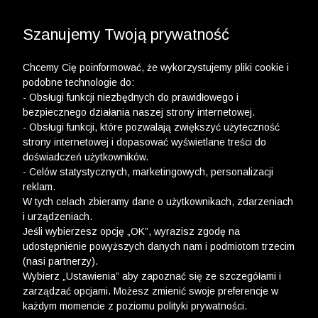
3 POLO Z BAWEŁNY ORGANICZNEJ ZA 149,99 ZŁ >>
WYPRZEDAŻ DO -50% | DODATKOWE -30% NA
DRUGI I TRZECI PRODUKT >>
Szanujemy Twoją prywatność
Chcemy Cię poinformować, że wykorzystujemy pliki cookie i
podobne technologie do:
- Obsługi funkcji niezbędnych do prawidłowego i
bezpiecznego działania naszej strony internetowej.
- Obsługi funkcji, które pozwalają zwiększyć użyteczność
strony internetowej i dopasować wyświetlane treści do
doświadczeń użytkowników.
- Celów statystycznych, marketingowych, personalizacji
reklam.
W tych celach zbieramy dane o użytkownikach, zdarzeniach
i urządzeniach.
Jeśli wybierzesz opcję „OK”, wyrazisz zgodę na
udostępnienie powyższych danych nam i podmiotom trzecim
(nasi partnerzy).
Wybierz „Ustawienia” aby zapoznać się ze szczegółami i
zarządzać opcjami. Możesz zmienić swoje preferencje w
każdym momencie z poziomu polityki prywatności.