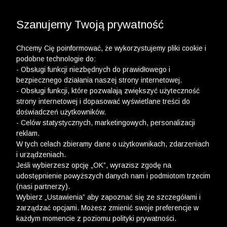
3 POLO Z BAWEŁNY ORGANICZNEJ ZA 149,99 ZŁ >>
WYPRZEDAŻ DO -50% | DODATKOWE -30% NA
DRUGI I TRZECI PRODUKT >>
Szanujemy Twoją prywatność
Chcemy Cię poinformować, że wykorzystujemy pliki cookie i
podobne technologie do:
- Obsługi funkcji niezbędnych do prawidłowego i
bezpiecznego działania naszej strony internetowej.
- Obsługi funkcji, które pozwalają zwiększyć użyteczność
strony internetowej i dopasować wyświetlane treści do
doświadczeń użytkowników.
- Celów statystycznych, marketingowych, personalizacji
reklam.
W tych celach zbieramy dane o użytkownikach, zdarzeniach
i urządzeniach.
Jeśli wybierzesz opcję „OK”, wyrazisz zgodę na
udostępnienie powyższych danych nam i podmiotom trzecim
(nasi partnerzy).
Wybierz „Ustawienia” aby zapoznać się ze szczegółami i
zarządzać opcjami. Możesz zmienić swoje preferencje w
każdym momencie z poziomu polityki prywatności.