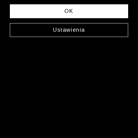
OK
Ustawienia
Jedwabna mucha
0000XW3012
39,99 zł