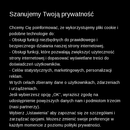
3 POLO Z BAWEŁNY ORGANICZNEJ ZA 149,99 ZŁ >>
WYPRZEDAŻ DO -50% | DODATKOWE -30% NA
DRUGI I TRZECI PRODUKT >>
Szanujemy Twoją prywatność
Chcemy Cię poinformować, że wykorzystujemy pliki cookie i
podobne technologie do:
- Obsługi funkcji niezbędnych do prawidłowego i
bezpiecznego działania naszej strony internetowej.
- Obsługi funkcji, które pozwalają zwiększyć użyteczność
strony internetowej i dopasować wyświetlane treści do
doświadczeń użytkowników.
- Celów statystycznych, marketingowych, personalizacji
reklam.
W tych celach zbieramy dane o użytkownikach, zdarzeniach
i urządzeniach.
Jeśli wybierzesz opcję „OK”, wyrazisz zgodę na
udostępnienie powyższych danych nam i podmiotom trzecim
(nasi partnerzy).
Wybierz „Ustawienia” aby zapoznać się ze szczegółami i
zarządzać opcjami. Możesz zmienić swoje preferencje w
każdym momencie z poziomu polityki prywatności.