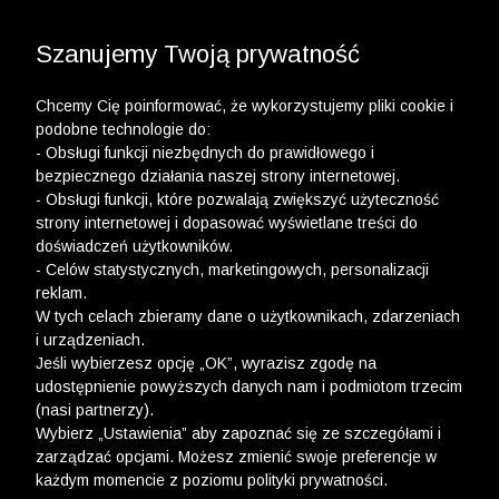
3 POLO Z BAWEŁNY ORGANICZNEJ ZA 149,99 ZŁ >>
WYPRZEDAŻ DO -50% | DODATKOWE -30% NA
DRUGI I TRZECI PRODUKT >>
Szanujemy Twoją prywatność
Chcemy Cię poinformować, że wykorzystujemy pliki cookie i
podobne technologie do:
- Obsługi funkcji niezbędnych do prawidłowego i
bezpiecznego działania naszej strony internetowej.
- Obsługi funkcji, które pozwalają zwiększyć użyteczność
strony internetowej i dopasować wyświetlane treści do
doświadczeń użytkowników.
- Celów statystycznych, marketingowych, personalizacji
reklam.
W tych celach zbieramy dane o użytkownikach, zdarzeniach
i urządzeniach.
Jeśli wybierzesz opcję „OK”, wyrazisz zgodę na
udostępnienie powyższych danych nam i podmiotom trzecim
(nasi partnerzy).
Wybierz „Ustawienia” aby zapoznać się ze szczegółami i
zarządzać opcjami. Możesz zmienić swoje preferencje w
każdym momencie z poziomu polityki prywatności.