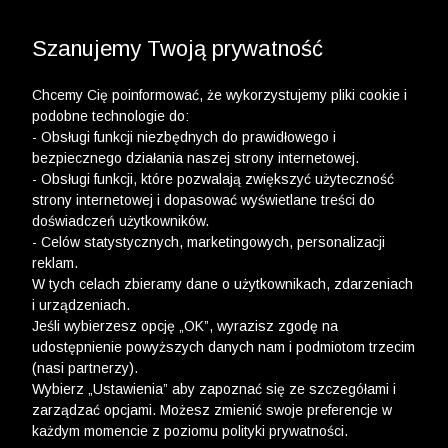
3 POLO Z BAWEŁNY ORGANICZNEJ ZA 149,99 ZŁ >>
WYPRZEDAŻ DO -50% | DODATKOWE -30% NA
DRUGI I TRZECI PRODUKT >>
Szanujemy Twoją prywatność
Chcemy Cię poinformować, że wykorzystujemy pliki cookie i
podobne technologie do:
- Obsługi funkcji niezbędnych do prawidłowego i
bezpiecznego działania naszej strony internetowej.
wólczanka
-
- Obsługi funkcji, które pozwalają zwiększyć użyteczność
strony internetowej i dopasować wyświetlane treści do
- STRONA 31
doświadczeń użytkowników.
- Celów statystycznych, marketingowych, personalizacji
FILTRY
reklam.
W tych celach zbieramy dane o użytkownikach, zdarzeniach
i urządzeniach.
Jeśli wybierzesz opcję „OK”, wyrazisz zgodę na
udostępnienie powyższych danych nam i podmiotom trzecim
(nasi partnerzy).
Wybierz „Ustawienia” aby zapoznać się ze szczegółami i
zarządzać opcjami. Możesz zmienić swoje preferencje w
każdym momencie z poziomu polityki prywatności.