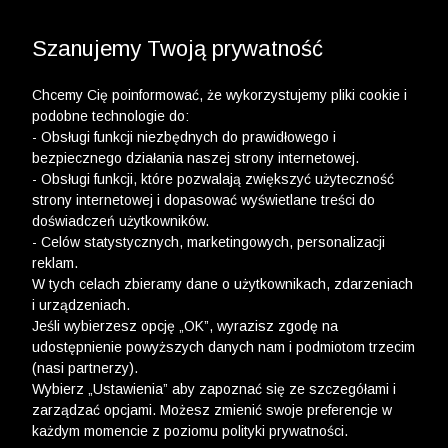
3 POLO Z BAWEŁNY ORGANICZNEJ ZA 149,99 ZŁ >>
WYPRZEDAŻ DO -50% | DODATKOWE -30% NA
DRUGI I TRZECI PRODUKT >>
Szanujemy Twoją prywatność
Chcemy Cię poinformować, że wykorzystujemy pliki cookie i
podobne technologie do:
- Obsługi funkcji niezbędnych do prawidłowego i
bezpiecznego działania naszej strony internetowej.
wólczanka
-
dla niego
-
- Obsługi funkcji, które pozwalają zwiększyć użyteczność
strony internetowej i dopasować wyświetlane treści do
doświadczeń użytkowników.
FILTRY
- Celów statystycznych, marketingowych, personalizacji
reklam.
W tych celach zbieramy dane o użytkownikach, zdarzeniach
i urządzeniach.
Jeśli wybierzesz opcję „OK”, wyrazisz zgodę na
udostępnienie powyższych danych nam i podmiotom trzecim
(nasi partnerzy).
Wybierz „Ustawienia” aby zapoznać się ze szczegółami i
zarządzać opcjami. Możesz zmienić swoje preferencje w
każdym momencie z poziomu polityki prywatności.