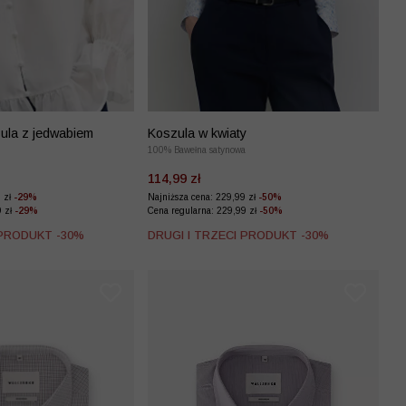
ula z jedwabiem
Koszula w kwiaty
100% Bawełna satynowa
114,99 zł
9 zł
-29%
Najniższa cena: 229,99 zł
-50%
9 zł
-29%
Cena regularna: 229,99 zł
-50%
 PRODUKT -30%
DRUGI I TRZECI PRODUKT -30%