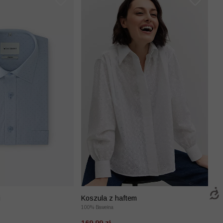
i
Koszula z haftem
100% Bawełna