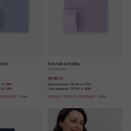
wzór
Koszula w kratkę
100% Bawełna
99,99 zł
9 zł
-39%
Najniższa cena: 149,99 zł
-33%
9 zł
-39%
Cena regularna: 249,99 zł
-60%
 PRODUKT -30%
DRUGI I TRZECI PRODUKT -30%