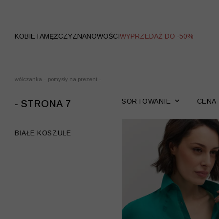
WYPRZEDAŻ
KOBIETA
MĘŻCZYZNA
NOWOŚCI
WYPRZEDAŻ DO -50%
wólczanka
-
pomysły na prezent
-
SORTOWANIE
CENA
- STRONA 7
BIAŁE KOSZULE