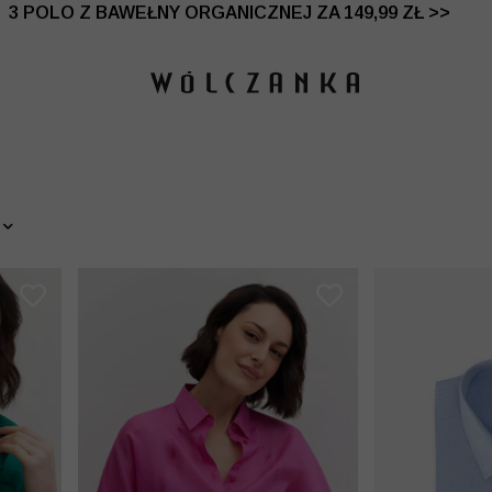
 DO -50% | DODATKOWE -30% NA DRUGI I TRZECI PRO
3 POLO Z BAWEŁNY ORGANICZNEJ ZA 149,99 ZŁ >>