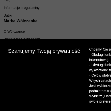
FAQ
Informacje i regulaminy
Butiki
Marka Wólczanka
O Wólczance
Współpraca biznesowa
Blog
Chcemy Cię po
Szanujemy Twoją prywatność
- Obsługi fun
Program lojalnościowy
internetowej.
Aplikacja
- Obsługi fun
wyświetlane t
Pobierz z App Store
- Celów staty
Pobierz z Google play
W tych celach
Jeśli wybierz
podmiotom trz
Dołącz do nas
Wybierz „Usta
swoje prefere