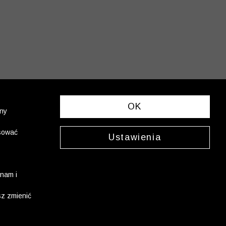
OK
ony
asować
Ustawienia
nam i
sz zmienić