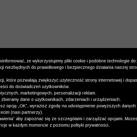
informować, że wykorzystujemy pliki cookie i podobne technologie do:
kcji niezbędnych do prawidłowego i bezpiecznego działania naszej str
kcji, które pozwalają zwiększyć użyteczność strony internetowej i dop
reści do doświadczeń użytkowników.
stycznych, marketingowych, personalizacji reklam.
 zbieramy dane o użytkownikach, zdarzeniach i urządzeniach.
esz opcję „OK”, wyrazisz zgodę na udostępnienie powyższych danych 
ecim (nasi partnerzy).
wienia” aby zapoznać się ze szczegółami i zarządzać opcjami. Może
ncje w każdym momencie z poziomu polityki prywatności.