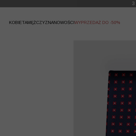
WYPRZEDAŻ
KOBIETA
MĘŻCZYZNA
NOWOŚCI
WYPRZEDAŻ DO -50%