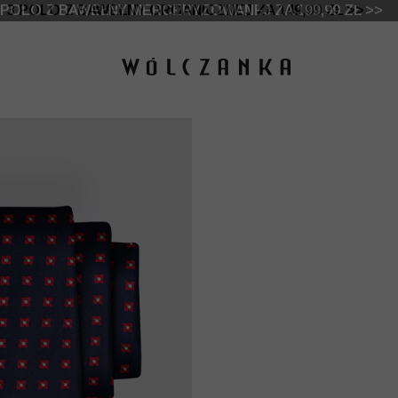
 DO -50% | DODATKOWE -30% NA DRUGI I TRZECI PRO
3 POLO Z BAWEŁNY ORGANICZNEJ ZA 149,99 ZŁ >>