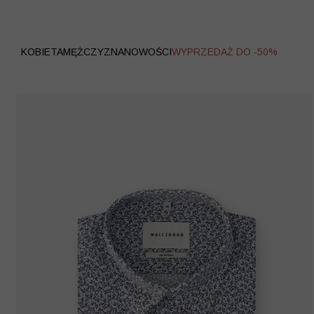
WYPRZEDAŻ
KOBIETA
MĘŻCZYZNA
NOWOŚCI
WYPRZEDAŻ DO -50%