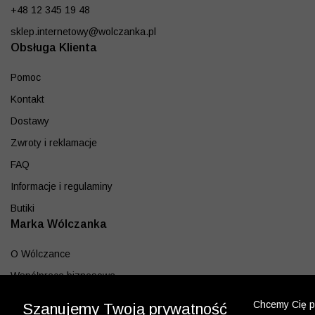
+48 12 345 19 48
sklep.internetowy@wolczanka.pl
Obsługa Klienta
Pomoc
Kontakt
Dostawy
Zwroty i reklamacje
FAQ
Informacje i regulaminy
Butiki
Marka Wólczanka
O Wólczance
Współpraca biznesowa
Blog
Chcemy Cię po
Szanujemy Twoją prywatność