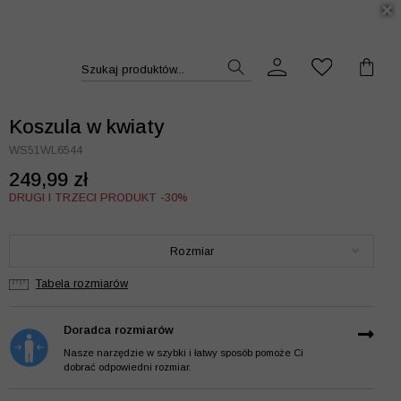
DUKT >>
Szukaj produktów...
Koszula w kwiaty
WS51WL6544
249,99 zł
DRUGI I TRZECI PRODUKT -30%
Rozmiar
Tabela rozmiarów
Doradca rozmiarów
Nasze narzędzie w szybki i łatwy sposób pomoże Ci
dobrać odpowiedni rozmiar.