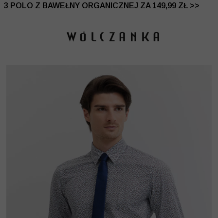
 DO -50% | DODATKOWE -30% NA DRUGI I TRZECI PRO
3 POLO Z BAWEŁNY ORGANICZNEJ ZA 149,99 ZŁ >>