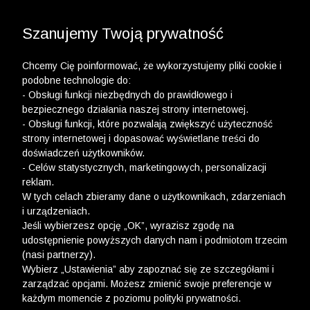
3 POLO Z BAWEŁNY ORGANICZNEJ ZA 149,99 ZŁ >>
WYPRZEDAŻ DO -50% | DODATKOWE -30% NA
DRUGI I TRZECI PRODUKT >>
Szanujemy Twoją prywatność
Chcemy Cię poinformować, że wykorzystujemy pliki cookie i
podobne technologie do:
- Obsługi funkcji niezbędnych do prawidłowego i
bezpiecznego działania naszej strony internetowej.
- Obsługi funkcji, które pozwalają zwiększyć użyteczność
strony internetowej i dopasować wyświetlane treści do
doświadczeń użytkowników.
- Celów statystycznych, marketingowych, personalizacji
reklam.
W tych celach zbieramy dane o użytkownikach, zdarzeniach
i urządzeniach.
Jeśli wybierzesz opcję „OK”, wyrazisz zgodę na
udostępnienie powyższych danych nam i podmiotom trzecim
(nasi partnerzy).
Wybierz „Ustawienia” aby zapoznać się ze szczegółami i
zarządzać opcjami. Możesz zmienić swoje preferencje w
każdym momencie z poziomu polityki prywatności.