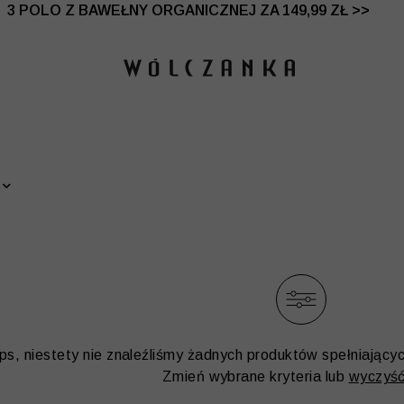
 DO -50% | DODATKOWE -30% NA DRUGI I TRZECI PRO
3 POLO Z BAWEŁNY ORGANICZNEJ ZA 149,99 ZŁ >>
ps, niestety nie znaleźliśmy żadnych produktów spełniający
Zmień wybrane kryteria lub
wyczyść 