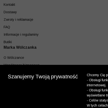
Kontakt
Dostawy
Zwroty i reklamacje
FAQ
Informacje i regulaminy
Butiki
Marka Wólczanka
O Wólczance
Współpraca biznesowa
Blog
Chcemy Cię po
Szanujemy Twoją prywatność
Program lojalnościowy
- Obsługi fun
internetowej.
Aplikacja
- Obsługi fun
wyświetlane t
Pobierz z App Store
- Celów staty
Pobierz z Google play
W tych celach