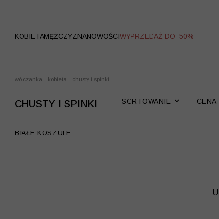
WYPRZEDAŻ
KOBIETA
MĘŻCZYZNA
NOWOŚCI
WYPRZEDAŻ DO -50%
wólczanka
-
kobieta
-
chusty i spinki
SORTOWANIE
CENA
CHUSTY I SPINKI
BIAŁE KOSZULE
U