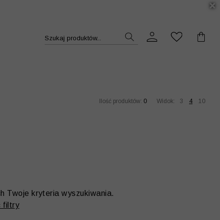
DUKT >>
Szukaj produktów...
Ilość produktów:
0
Widok:
3
4
10
ch Twoje kryteria wyszukiwania.
filtry