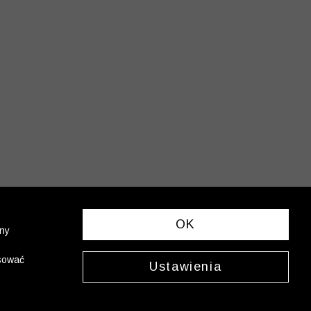
OK
ony
asować
Ustawienia