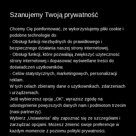
3 POLO Z BAWEŁNY ORGANICZNEJ ZA 149,99 ZŁ >>
WYPRZEDAŻ DO -50% | DODATKOWE -30% NA
DRUGI I TRZECI PRODUKT >>
Szanujemy Twoją prywatność
Chcemy Cię poinformować, że wykorzystujemy pliki cookie i
podobne technologie do:
- Obsługi funkcji niezbędnych do prawidłowego i
bezpiecznego działania naszej strony internetowej.
- Obsługi funkcji, które pozwalają zwiększyć użyteczność
strony internetowej i dopasować wyświetlane treści do
doświadczeń użytkowników.
- Celów statystycznych, marketingowych, personalizacji
reklam.
W tych celach zbieramy dane o użytkownikach, zdarzeniach
i urządzeniach.
Jeśli wybierzesz opcję „OK”, wyrazisz zgodę na
udostępnienie powyższych danych nam i podmiotom trzecim
(nasi partnerzy).
Wybierz „Ustawienia” aby zapoznać się ze szczegółami i
zarządzać opcjami. Możesz zmienić swoje preferencje w
każdym momencie z poziomu polityki prywatności.