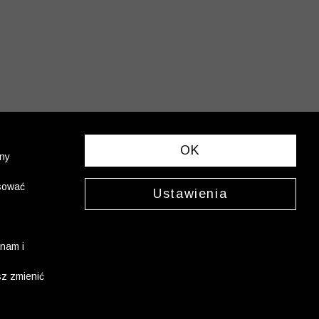
OK
ony
asować
Ustawienia
nam i
sz zmienić