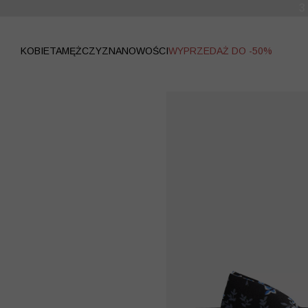
WYPRZEDAŻ
KOBIETA
MĘŻCZYZNA
NOWOŚCI
WYPRZEDAŻ DO -50%