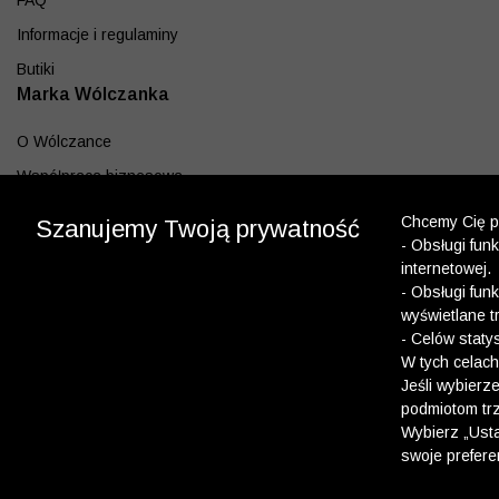
FAQ
Informacje i regulaminy
Butiki
Marka Wólczanka
O Wólczance
Współpraca biznesowa
Blog
Chcemy Cię po
Szanujemy Twoją prywatność
- Obsługi fun
Program lojalnościowy
internetowej.
Aplikacja
- Obsługi fun
wyświetlane t
Pobierz z App Store
- Celów staty
Pobierz z Google play
W tych celach
Jeśli wybierz
podmiotom trz
Dołącz do nas
Wybierz „Usta
swoje prefere