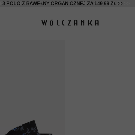
 DO -50% | DODATKOWE -30% NA DRUGI I TRZECI PRO
3 POLO Z BAWEŁNY ORGANICZNEJ ZA 149,99 ZŁ >>