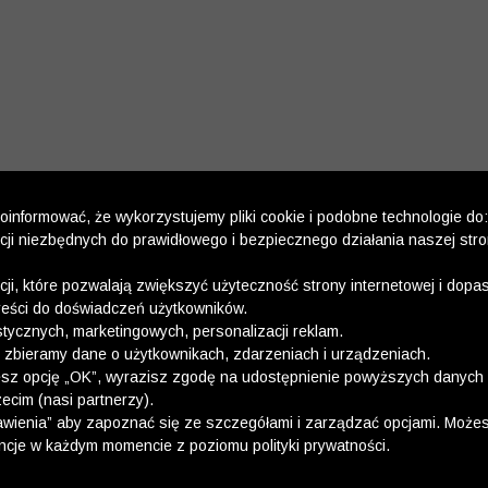
informować, że wykorzystujemy pliki cookie i podobne technologie do:
kcji niezbędnych do prawidłowego i bezpiecznego działania naszej str
kcji, które pozwalają zwiększyć użyteczność strony internetowej i dop
reści do doświadczeń użytkowników.
stycznych, marketingowych, personalizacji reklam.
 zbieramy dane o użytkownikach, zdarzeniach i urządzeniach.
esz opcję „OK”, wyrazisz zgodę na udostępnienie powyższych danych 
ecim (nasi partnerzy).
wienia” aby zapoznać się ze szczegółami i zarządzać opcjami. Może
ncje w każdym momencie z poziomu polityki prywatności.