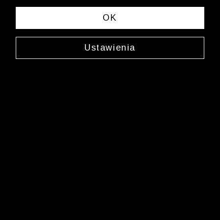
OK
Ustawienia
Skarpety w romby
0000JX3571
12,49 zł