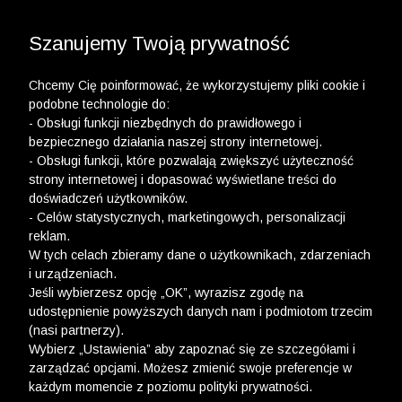
3 POLO Z BAWEŁNY ORGANICZNEJ ZA 149,99 ZŁ >>
WYPRZEDAŻ DO -50% | DODATKOWE -30% NA
DRUGI I TRZECI PRODUKT >>
Szanujemy Twoją prywatność
Chcemy Cię poinformować, że wykorzystujemy pliki cookie i
podobne technologie do:
- Obsługi funkcji niezbędnych do prawidłowego i
bezpiecznego działania naszej strony internetowej.
- Obsługi funkcji, które pozwalają zwiększyć użyteczność
strony internetowej i dopasować wyświetlane treści do
doświadczeń użytkowników.
- Celów statystycznych, marketingowych, personalizacji
reklam.
W tych celach zbieramy dane o użytkownikach, zdarzeniach
i urządzeniach.
Jeśli wybierzesz opcję „OK”, wyrazisz zgodę na
udostępnienie powyższych danych nam i podmiotom trzecim
(nasi partnerzy).
Wybierz „Ustawienia” aby zapoznać się ze szczegółami i
zarządzać opcjami. Możesz zmienić swoje preferencje w
każdym momencie z poziomu polityki prywatności.