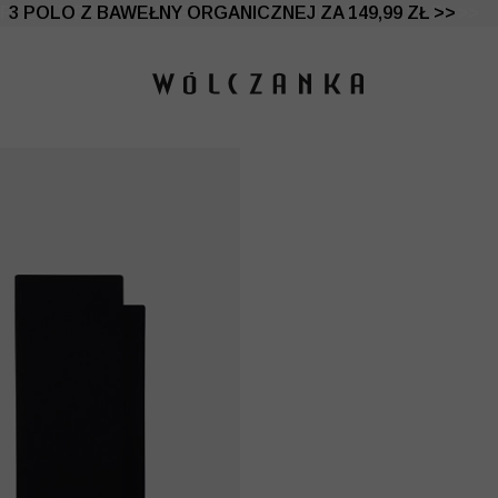
 DO -50% | DODATKOWE -30% NA DRUGI I TRZECI PRO
3 POLO Z BAWEŁNY ORGANICZNEJ ZA 149,99 ZŁ >>