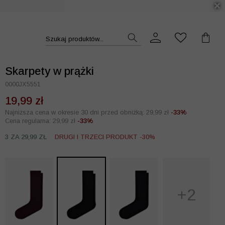
DUKT >>
Szukaj produktów...
Skarpety w prążki
0000JX5551
19,99 zł
Najniższa cena w okresie 30 dni przed obniżką: 29,99 zł
-33%
Cena regularna: 29,99 zł
-33%
3 ZA 29,99 ZŁ
DRUGI I TRZECI PRODUKT -30%
+2