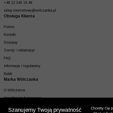
+48 12 345 19 48
sklep.internetowy@wolczanka.pl
Obsługa Klienta
Pomoc
Kontakt
Dostawy
Zwroty i reklamacje
FAQ
Informacje i regulaminy
Butiki
Marka Wólczanka
O Wólczance
Współpraca biznesowa
Blog
Chcemy Cię po
Szanujemy Twoją prywatność