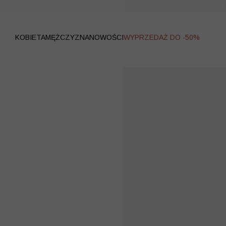
WYPRZEDAŻ
KOBIETA
MĘŻCZYZNA
NOWOŚCI
WYPRZEDAŻ DO -50%