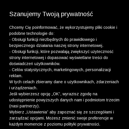
3 POLO Z BAWEŁNY ORGANICZNEJ ZA 149,99 ZŁ >>
WYPRZEDAŻ DO -50% | DODATKOWE -30% NA
DRUGI I TRZECI PRODUKT >>
Szanujemy Twoją prywatność
Chcemy Cię poinformować, że wykorzystujemy pliki cookie i
podobne technologie do:
- Obsługi funkcji niezbędnych do prawidłowego i
bezpiecznego działania naszej strony internetowej.
- Obsługi funkcji, które pozwalają zwiększyć użyteczność
strony internetowej i dopasować wyświetlane treści do
doświadczeń użytkowników.
- Celów statystycznych, marketingowych, personalizacji
reklam.
W tych celach zbieramy dane o użytkownikach, zdarzeniach
i urządzeniach.
Jeśli wybierzesz opcję „OK”, wyrazisz zgodę na
udostępnienie powyższych danych nam i podmiotom trzecim
(nasi partnerzy).
Wybierz „Ustawienia” aby zapoznać się ze szczegółami i
zarządzać opcjami. Możesz zmienić swoje preferencje w
każdym momencie z poziomu polityki prywatności.