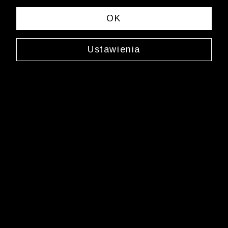
OK
Ustawienia
Jedwabny krawat
0C06JX2781
39,99 zł