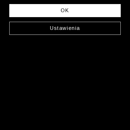
OK
Ustawienia
Jedwabny krawat
0C08JX2950
69,99 zł