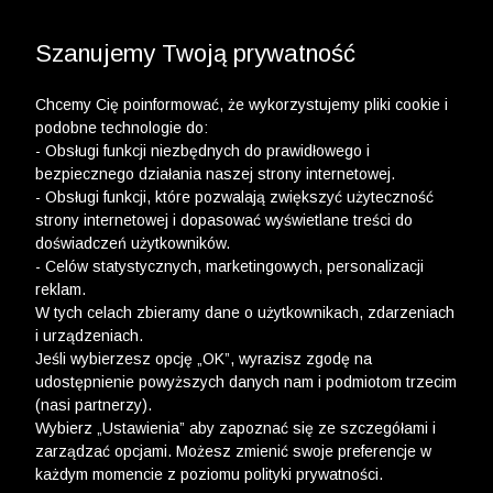
3 POLO Z BAWEŁNY ORGANICZNEJ ZA 149,99 ZŁ >>
WYPRZEDAŻ DO -50% | DODATKOWE -30% NA
DRUGI I TRZECI PRODUKT >>
Szanujemy Twoją prywatność
Chcemy Cię poinformować, że wykorzystujemy pliki cookie i
podobne technologie do:
- Obsługi funkcji niezbędnych do prawidłowego i
bezpiecznego działania naszej strony internetowej.
- Obsługi funkcji, które pozwalają zwiększyć użyteczność
strony internetowej i dopasować wyświetlane treści do
doświadczeń użytkowników.
- Celów statystycznych, marketingowych, personalizacji
reklam.
W tych celach zbieramy dane o użytkownikach, zdarzeniach
i urządzeniach.
Jeśli wybierzesz opcję „OK”, wyrazisz zgodę na
udostępnienie powyższych danych nam i podmiotom trzecim
(nasi partnerzy).
Wybierz „Ustawienia” aby zapoznać się ze szczegółami i
zarządzać opcjami. Możesz zmienić swoje preferencje w
każdym momencie z poziomu polityki prywatności.