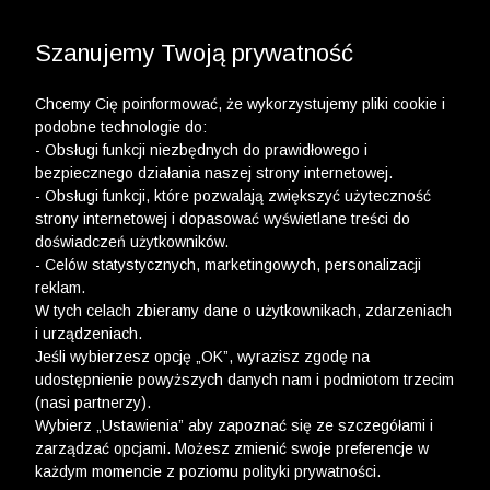
3 POLO Z BAWEŁNY ORGANICZNEJ ZA 149,99 ZŁ >>
WYPRZEDAŻ DO -50% | DODATKOWE -30% NA
DRUGI I TRZECI PRODUKT >>
Szanujemy Twoją prywatność
Chcemy Cię poinformować, że wykorzystujemy pliki cookie i
podobne technologie do:
- Obsługi funkcji niezbędnych do prawidłowego i
bezpiecznego działania naszej strony internetowej.
- Obsługi funkcji, które pozwalają zwiększyć użyteczność
strony internetowej i dopasować wyświetlane treści do
doświadczeń użytkowników.
- Celów statystycznych, marketingowych, personalizacji
reklam.
W tych celach zbieramy dane o użytkownikach, zdarzeniach
i urządzeniach.
Jeśli wybierzesz opcję „OK”, wyrazisz zgodę na
udostępnienie powyższych danych nam i podmiotom trzecim
(nasi partnerzy).
Wybierz „Ustawienia” aby zapoznać się ze szczegółami i
zarządzać opcjami. Możesz zmienić swoje preferencje w
każdym momencie z poziomu polityki prywatności.