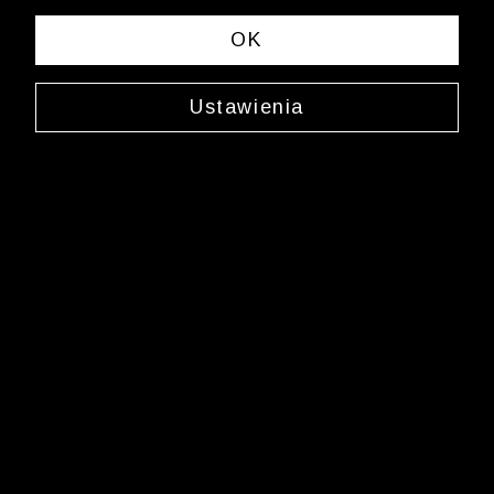
OK
Ustawienia
Jedwabny krawat
0000XW5200
69,99 zł