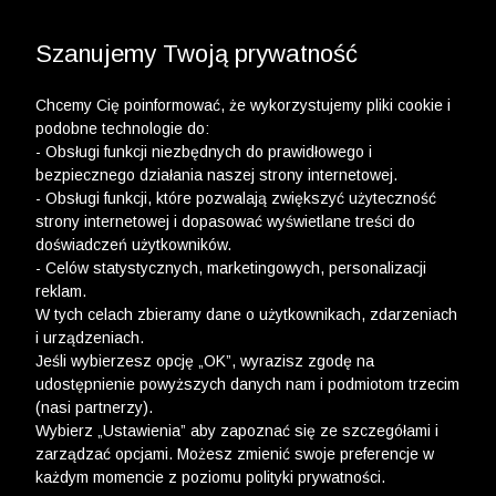
3 POLO Z BAWEŁNY ORGANICZNEJ ZA 149,99 ZŁ >>
WYPRZEDAŻ DO -50% | DODATKOWE -30% NA
DRUGI I TRZECI PRODUKT >>
Szanujemy Twoją prywatność
Chcemy Cię poinformować, że wykorzystujemy pliki cookie i
podobne technologie do:
- Obsługi funkcji niezbędnych do prawidłowego i
bezpiecznego działania naszej strony internetowej.
- Obsługi funkcji, które pozwalają zwiększyć użyteczność
strony internetowej i dopasować wyświetlane treści do
doświadczeń użytkowników.
- Celów statystycznych, marketingowych, personalizacji
reklam.
W tych celach zbieramy dane o użytkownikach, zdarzeniach
i urządzeniach.
Jeśli wybierzesz opcję „OK”, wyrazisz zgodę na
udostępnienie powyższych danych nam i podmiotom trzecim
(nasi partnerzy).
Wybierz „Ustawienia” aby zapoznać się ze szczegółami i
zarządzać opcjami. Możesz zmienić swoje preferencje w
każdym momencie z poziomu polityki prywatności.