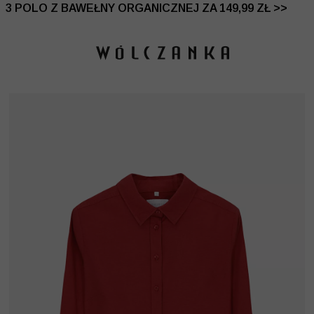
 DO -50% | DODATKOWE -30% NA DRUGI I TRZECI PRO
3 POLO Z BAWEŁNY ORGANICZNEJ ZA 149,99 ZŁ >>