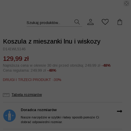
DUKT >>
Szukaj produktów...
Koszula z mieszanki lnu i wiskozy
D141WL5146
129,99 zł
Najniższa cena w okresie 30 dni przed obniżką: 249,99 zł
-48%
Cena regularna: 249,99 zł
-48%
DRUGI I TRZECI PRODUKT -30%
Tabela rozmiarów
Doradca rozmiarów
Nasze narzędzie w szybki i łatwy sposób pomoże Ci
dobrać odpowiedni rozmiar.