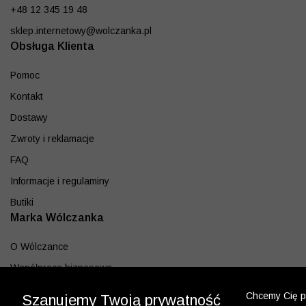
+48 12 345 19 48
sklep.internetowy@wolczanka.pl
Obsługa Klienta
Pomoc
Kontakt
Dostawy
Zwroty i reklamacje
FAQ
Informacje i regulaminy
Butiki
Marka Wólczanka
O Wólczance
Współpraca biznesowa
Blog
Chcemy Cię po
Szanujemy Twoją prywatność