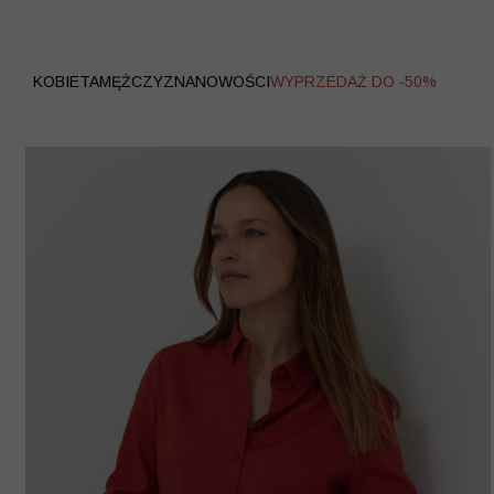
WYPRZEDAŻ
KOBIETA
MĘŻCZYZNA
NOWOŚCI
WYPRZEDAŻ DO -50%