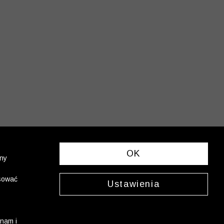
OK
ony
asować
Ustawienia
nam i