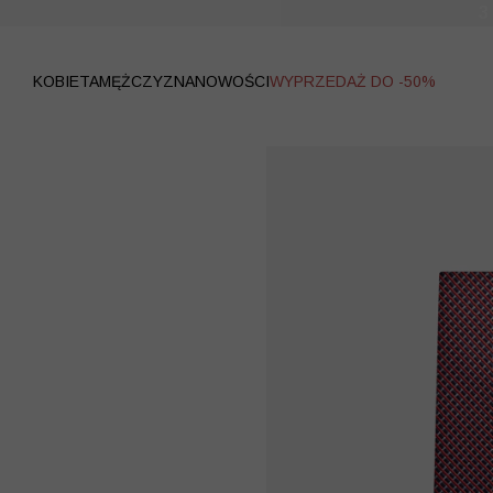
WYPRZEDAŻ
KOBIETA
MĘŻCZYZNA
NOWOŚCI
WYPRZEDAŻ DO -50%