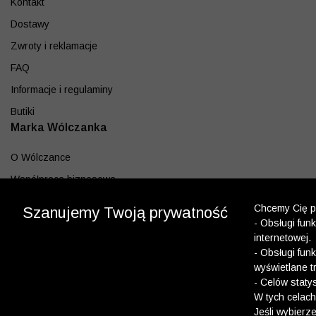
Kontakt
Dostawy
Zwroty i reklamacje
FAQ
Informacje i regulaminy
Butiki
Marka Wólczanka
O Wólczance
Współpraca biznesowa
Blog
Chcemy Cię po
Szanujemy Twoją prywatność
Program lojalnościowy
- Obsługi fun
internetowej.
Aplikacja
- Obsługi fun
wyświetlane t
Pobierz z App Store
- Celów staty
Pobierz z Google play
W tych celach
Jeśli wybierz