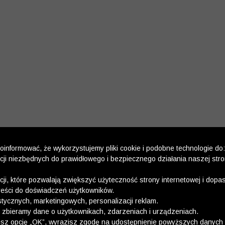
informować, że wykorzystujemy pliki cookie i podobne technologie do:
kcji niezbędnych do prawidłowego i bezpiecznego działania naszej str
kcji, które pozwalają zwiększyć użyteczność strony internetowej i dop
reści do doświadczeń użytkowników.
stycznych, marketingowych, personalizacji reklam.
 zbieramy dane o użytkownikach, zdarzeniach i urządzeniach.
esz opcję „OK”, wyrazisz zgodę na udostępnienie powyższych danych 