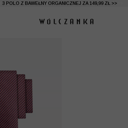
 DO -50% | DODATKOWE -30% NA DRUGI I TRZECI PRO
3 POLO Z BAWEŁNY ORGANICZNEJ ZA 149,99 ZŁ >>