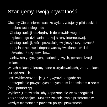
3 POLO Z BAWEŁNY ORGANICZNEJ ZA 149,99 ZŁ >>
WYPRZEDAŻ DO -50% | DODATKOWE -30% NA
DRUGI I TRZECI PRODUKT >>
Szanujemy Twoją prywatność
Chcemy Cię poinformować, że wykorzystujemy pliki cookie i
podobne technologie do:
- Obsługi funkcji niezbędnych do prawidłowego i
bezpiecznego działania naszej strony internetowej.
wólczanka
-
dodatki do koszul
- Obsługi funkcji, które pozwalają zwiększyć użyteczność
strony internetowej i dopasować wyświetlane treści do
DODATKI DO KOSZUL
doświadczeń użytkowników.
- Celów statystycznych, marketingowych, personalizacji
FILTRY
reklam.
W tych celach zbieramy dane o użytkownikach, zdarzeniach
i urządzeniach.
Jeśli wybierzesz opcję „OK”, wyrazisz zgodę na
udostępnienie powyższych danych nam i podmiotom trzecim
(nasi partnerzy).
Wybierz „Ustawienia” aby zapoznać się ze szczegółami i
zarządzać opcjami. Możesz zmienić swoje preferencje w
każdym momencie z poziomu polityki prywatności.