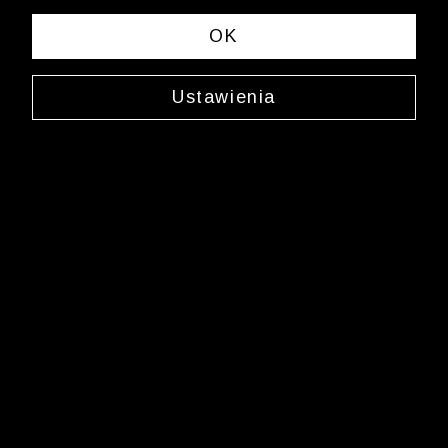
spełniających Twoje kryteria wyszukiwania.
OK
Zmień wybrane kryteria lub
wyczyść filtry
Ustawienia
Newsletter
Zarejestruj się i bądź na bieżąco z nowościami
i okazjami na Wólczanka.pl i daj się zainspirować!
Kontakt z Biurem Obsługi Klienta
+48 12 345 19 48
sklep.internetowy@wolczanka.pl