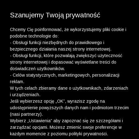
3 POLO Z BAWEŁNY ORGANICZNEJ ZA 149,99 ZŁ >>
WYPRZEDAŻ DO -50% | DODATKOWE -30% NA
DRUGI I TRZECI PRODUKT >>
Szanujemy Twoją prywatność
Chcemy Cię poinformować, że wykorzystujemy pliki cookie i
podobne technologie do:
- Obsługi funkcji niezbędnych do prawidłowego i
bezpiecznego działania naszej strony internetowej.
wólczanka
-
dodatkowe -20%
- Obsługi funkcji, które pozwalają zwiększyć użyteczność
strony internetowej i dopasować wyświetlane treści do
DODATKOWE -20%
doświadczeń użytkowników.
- Celów statystycznych, marketingowych, personalizacji
FILTRY
reklam.
W tych celach zbieramy dane o użytkownikach, zdarzeniach
i urządzeniach.
Jeśli wybierzesz opcję „OK”, wyrazisz zgodę na
udostępnienie powyższych danych nam i podmiotom trzecim
(nasi partnerzy).
Wybierz „Ustawienia” aby zapoznać się ze szczegółami i
zarządzać opcjami. Możesz zmienić swoje preferencje w
każdym momencie z poziomu polityki prywatności.
Ups, niestety nie znaleźliśmy żadnych produktów